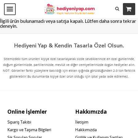
İlgili ürün bulunamadı veya satışa kapalı. Lütfen daha sonra tekrar
deneyin.
Hediyeni Yap & Kendin Tasarla Özel Olsun.
Sitemizdeki tüm ürünleri kişiye özel tasarlayarak sizde sevdiklerinize en özel günlerinde,
doğum günlerinizde, partilerinizde, mevlüt ve diğer cemiyetlerinizde özgün hediyeler alın.
NOT: Görseller farklı yüzeylere basıldığı için ekran ışığında görüldüğünden 2-3 ton farklılık
gösterebilir.Bu durumlarda kişiye özel ürün olduğu için iptal yada iade edilemez.
Online İşlemler
Hakkımızda
Sipariş Takibi
İletişim
Kargo ve Taşıma Bilgileri
Hakkımızda
Sık Sorulan Sorular
Gizlilik ve Kullanım Şartları