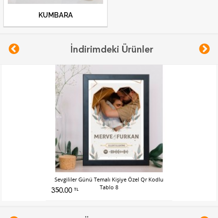
KUMBARA
İndirimdeki Ürünler
e Özel Qr Kodlu
Sevgililer Günü Temalı Kişiye Özel Qr Kodlu
Sevgililer Gün
Tablo 8
350.00
350.00
TL
TL