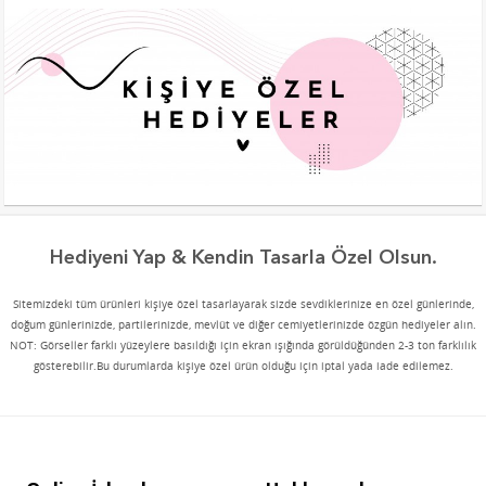
Hediyeni Yap & Kendin Tasarla Özel Olsun.
Sitemizdeki tüm ürünleri kişiye özel tasarlayarak sizde sevdiklerinize en özel günlerinde,
doğum günlerinizde, partilerinizde, mevlüt ve diğer cemiyetlerinizde özgün hediyeler alın.
NOT: Görseller farklı yüzeylere basıldığı için ekran ışığında görüldüğünden 2-3 ton farklılık
gösterebilir.Bu durumlarda kişiye özel ürün olduğu için iptal yada iade edilemez.