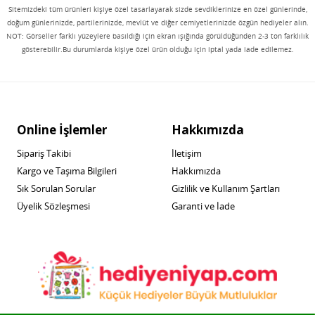
Sitemizdeki tüm ürünleri kişiye özel tasarlayarak sizde sevdiklerinize en özel günlerinde,
doğum günlerinizde, partilerinizde, mevlüt ve diğer cemiyetlerinizde özgün hediyeler alın.
NOT: Görseller farklı yüzeylere basıldığı için ekran ışığında görüldüğünden 2-3 ton farklılık
gösterebilir.Bu durumlarda kişiye özel ürün olduğu için iptal yada iade edilemez.
Online İşlemler
Hakkımızda
Sipariş Takibi
İletişim
Kargo ve Taşıma Bilgileri
Hakkımızda
Sık Sorulan Sorular
Gizlilik ve Kullanım Şartları
Üyelik Sözleşmesi
Garanti ve İade