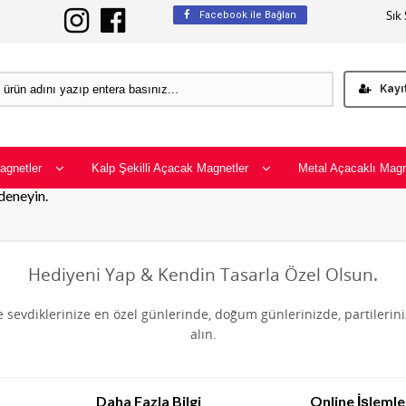
Sık
Facebook ile Bağlan
Kayı
agnetler
Kalp Şekilli Açacak Magnetler
Metal Açacaklı Magn
 deneyin.
Hediyeni Yap & Kendin Tasarla Özel Olsun.
de sevdiklerinize en özel günlerinde, doğum günlerinizde, partilerin
alın.
Daha Fazla Bilgi
Online İşlemle