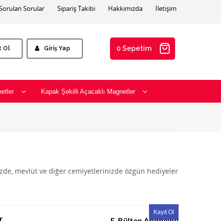
 Sorulan Sorular
Sipariş Takibi
Hakkımızda
İletişim
0 Sepetim
t Ol
Giriş Yap
etler
Kapak Şekilli Açacaklı Magnetler
izde, mevlüt ve diğer cemiyetlerinizde özgün hediyeler
r
E-Bülten Aboneliği