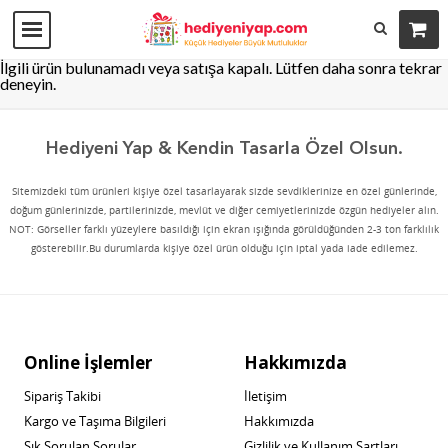
İlgili ürün bulunamadı veya satışa kapalı. Lütfen daha sonra tekrar
deneyin.
Hediyeni Yap & Kendin Tasarla Özel Olsun.
Sitemizdeki tüm ürünleri kişiye özel tasarlayarak sizde sevdiklerinize en özel günlerinde,
doğum günlerinizde, partilerinizde, mevlüt ve diğer cemiyetlerinizde özgün hediyeler alın.
NOT: Görseller farklı yüzeylere basıldığı için ekran ışığında görüldüğünden 2-3 ton farklılık
gösterebilir.Bu durumlarda kişiye özel ürün olduğu için iptal yada iade edilemez.
Online İşlemler
Hakkımızda
Sipariş Takibi
İletişim
Kargo ve Taşıma Bilgileri
Hakkımızda
Sık Sorulan Sorular
Gizlilik ve Kullanım Şartları