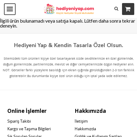
İlgili ürün bulunamadı veya satışa kapalı. Lütfen daha sonra tekrar
deneyin.
Hediyeni Yap & Kendin Tasarla Özel Olsun.
Sitemizdeki tüm ürünleri kişiye özel tasarlayarak sizde sevdiklerinize en özel günlerinde,
doğum günlerinizde, partilerinizde, mevlüt ve diğer cemiyetlerinizde özgün hediyeler alın.
NOT: Görseller farklı yüzeylere basıldığı için ekran ışığında görüldüğünden 2-3 ton farklılık
gösterebilir.Bu durumlarda kişiye özel ürün olduğu için iptal yada iade edilemez.
Online İşlemler
Hakkımızda
Sipariş Takibi
İletişim
Kargo ve Taşıma Bilgileri
Hakkımızda
Sık Sorulan Sorular
Gizlilik ve Kullanım Şartları