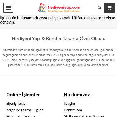
İlgili ürün bulunamadı veya satışa kapalı. Lütfen daha sonra tekrar
deneyin.
Hediyeni Yap & Kendin Tasarla Özel Olsun.
Sitemizdeki tüm ürünleri kişiye özel tasarlayarak sizde sevdiklerinize en özel günlerinde,
doğum günlerinizde, partilerinizde, mevlüt ve diğer cemiyetlerinizde özgün hediyeler alın.
NOT: Görseller farklı yüzeylere basıldığı için ekran ışığında görüldüğünden 2-3 ton farklılık
gösterebilir.Bu durumlarda kişiye özel ürün olduğu için iptal yada iade edilemez.
Online İşlemler
Hakkımızda
Sipariş Takibi
İletişim
Kargo ve Taşıma Bilgileri
Hakkımızda
Sık Sorulan Sorular
Gizlilik ve Kullanım Şartları