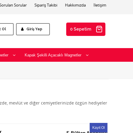
 Sorulan Sorular
Sipariş Takibi
Hakkımızda
İletişim
0 Sepetim
t Ol
Giriş Yap
etler
Kapak Şekilli Açacaklı Magnetler
izde, mevlüt ve diğer cemiyetlerinizde özgün hediyeler
r
E-Bülten Aboneliği