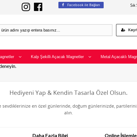
Sık
Facebook ile Bağlan
Kayı
agnetler
Kalp Şekilli Açacak Magnetler
Metal Açacaklı Magn
 deneyin.
Hediyeni Yap & Kendin Tasarla Özel Olsun.
de sevdiklerinize en özel günlerinde, doğum günlerinizde, partilerin
alın.
Daha Fazla Bilgi
Online İşlemle