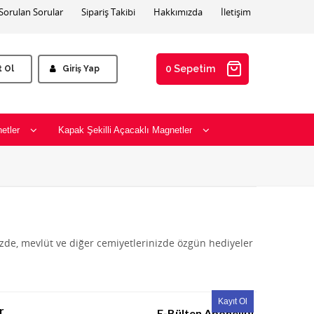
 Sorulan Sorular
Sipariş Takibi
Hakkımızda
İletişim
0 Sepetim
t Ol
Giriş Yap
etler
Kapak Şekilli Açacaklı Magnetler
izde, mevlüt ve diğer cemiyetlerinizde özgün hediyeler
r
E-Bülten Aboneliği