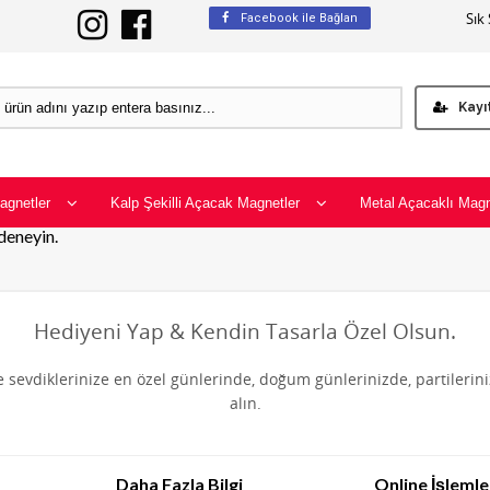
Sık
Facebook ile Bağlan
Kayı
agnetler
Kalp Şekilli Açacak Magnetler
Metal Açacaklı Magn
 deneyin.
Hediyeni Yap & Kendin Tasarla Özel Olsun.
de sevdiklerinize en özel günlerinde, doğum günlerinizde, partilerin
alın.
Daha Fazla Bilgi
Online İşlemle