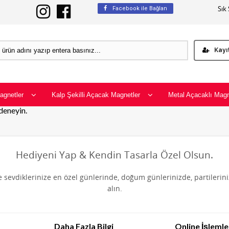
Sık
Facebook ile Bağlan
Kayı
agnetler
Kalp Şekilli Açacak Magnetler
Metal Açacaklı Magn
 deneyin.
Hediyeni Yap & Kendin Tasarla Özel Olsun.
de sevdiklerinize en özel günlerinde, doğum günlerinizde, partilerin
alın.
Daha Fazla Bilgi
Online İşlemle