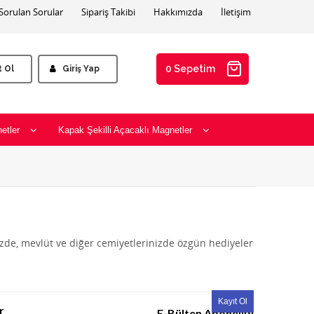
 Sorulan Sorular
Sipariş Takibi
Hakkımızda
İletişim
0 Sepetim
t Ol
Giriş Yap
etler
Kapak Şekilli Açacaklı Magnetler
izde, mevlüt ve diğer cemiyetlerinizde özgün hediyeler
r
E-Bülten Aboneliği