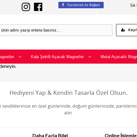
Sık
Facebook ile Bağlan
Kayı
agnetler
Kalp Şekilli Açacak Magnetler
Metal Açacaklı Magn
 deneyin.
Hediyeni Yap & Kendin Tasarla Özel Olsun.
de sevdiklerinize en özel günlerinde, doğum günlerinizde, partilerin
alın.
Daha Fazla Bilgi
Online İşlemle