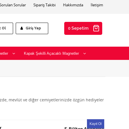
 Sorulan Sorular
Sipariş Takibi
Hakkımızda
İletişim
0 Sepetim
t Ol
Giriş Yap
etler
Kapak Şekilli Açacaklı Magnetler
izde, mevlüt ve diğer cemiyetlerinizde özgün hediyeler
r
E-Bülten Aboneliği