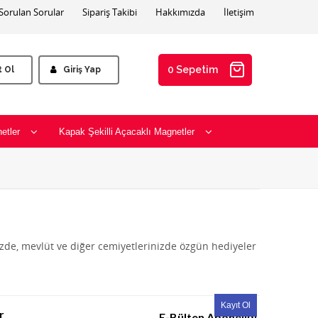
 Sorulan Sorular
Sipariş Takibi
Hakkımızda
İletişim
0 Sepetim
t Ol
Giriş Yap
etler
Kapak Şekilli Açacaklı Magnetler
izde, mevlüt ve diğer cemiyetlerinizde özgün hediyeler
r
E-Bülten Aboneliği