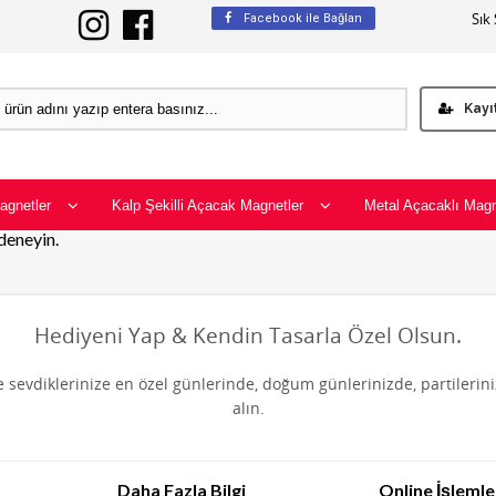
Sık
Facebook ile Bağlan
Kayı
agnetler
Kalp Şekilli Açacak Magnetler
Metal Açacaklı Magn
 deneyin.
Hediyeni Yap & Kendin Tasarla Özel Olsun.
de sevdiklerinize en özel günlerinde, doğum günlerinizde, partilerin
alın.
Daha Fazla Bilgi
Online İşlemle