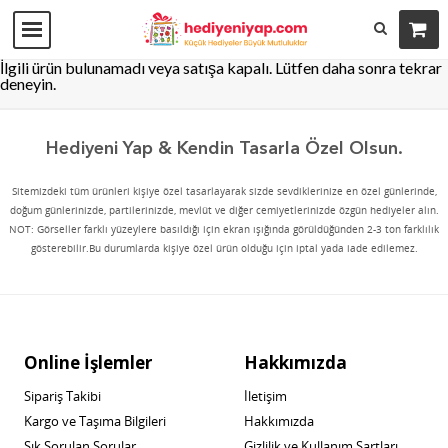
İlgili ürün bulunamadı veya satışa kapalı. Lütfen daha sonra tekrar
deneyin.
Hediyeni Yap & Kendin Tasarla Özel Olsun.
Sitemizdeki tüm ürünleri kişiye özel tasarlayarak sizde sevdiklerinize en özel günlerinde,
doğum günlerinizde, partilerinizde, mevlüt ve diğer cemiyetlerinizde özgün hediyeler alın.
NOT: Görseller farklı yüzeylere basıldığı için ekran ışığında görüldüğünden 2-3 ton farklılık
gösterebilir.Bu durumlarda kişiye özel ürün olduğu için iptal yada iade edilemez.
Online İşlemler
Hakkımızda
Sipariş Takibi
İletişim
Kargo ve Taşıma Bilgileri
Hakkımızda
Sık Sorulan Sorular
Gizlilik ve Kullanım Şartları