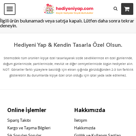
İlgili ürün bulunamadı veya satışa kapalı. Lütfen daha sonra tekrar
deneyin.
Hediyeni Yap & Kendin Tasarla Özel Olsun.
Sitemizdeki tüm ürünleri kişiye özel tasarlayarak sizde sevdiklerinize en özel günlerinde,
doğum günlerinizde, partilerinizde, mevlüt ve diğer cemiyetlerinizde özgün hediyeler alın.
NOT: Görseller farklı yüzeylere basıldığı için ekran ışığında görüldüğünden 2-3 ton farklılık
gösterebilir.Bu durumlarda kişiye özel ürün olduğu için iptal yada iade edilemez.
Online İşlemler
Hakkımızda
Sipariş Takibi
İletişim
Kargo ve Taşıma Bilgileri
Hakkımızda
Sık Sorulan Sorular
Gizlilik ve Kullanım Şartları