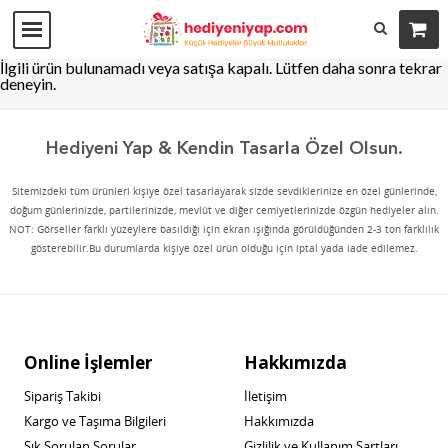
İlgili ürün bulunamadı veya satışa kapalı. Lütfen daha sonra tekrar
deneyin.
Hediyeni Yap & Kendin Tasarla Özel Olsun.
Sitemizdeki tüm ürünleri kişiye özel tasarlayarak sizde sevdiklerinize en özel günlerinde,
doğum günlerinizde, partilerinizde, mevlüt ve diğer cemiyetlerinizde özgün hediyeler alın.
NOT: Görseller farklı yüzeylere basıldığı için ekran ışığında görüldüğünden 2-3 ton farklılık
gösterebilir.Bu durumlarda kişiye özel ürün olduğu için iptal yada iade edilemez.
Online İşlemler
Hakkımızda
Sipariş Takibi
İletişim
Kargo ve Taşıma Bilgileri
Hakkımızda
Sık Sorulan Sorular
Gizlilik ve Kullanım Şartları