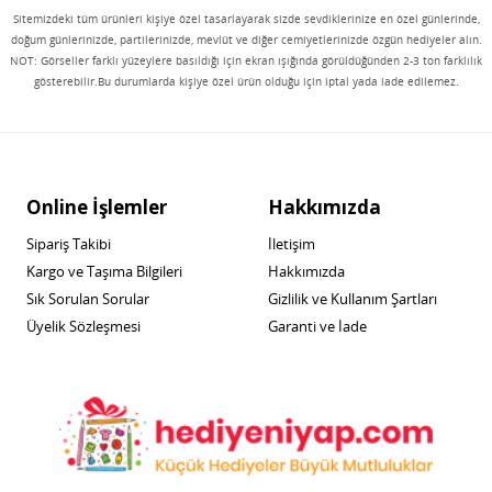
Sitemizdeki tüm ürünleri kişiye özel tasarlayarak sizde sevdiklerinize en özel günlerinde,
doğum günlerinizde, partilerinizde, mevlüt ve diğer cemiyetlerinizde özgün hediyeler alın.
NOT: Görseller farklı yüzeylere basıldığı için ekran ışığında görüldüğünden 2-3 ton farklılık
gösterebilir.Bu durumlarda kişiye özel ürün olduğu için iptal yada iade edilemez.
Online İşlemler
Hakkımızda
Sipariş Takibi
İletişim
Kargo ve Taşıma Bilgileri
Hakkımızda
Sık Sorulan Sorular
Gizlilik ve Kullanım Şartları
Üyelik Sözleşmesi
Garanti ve İade