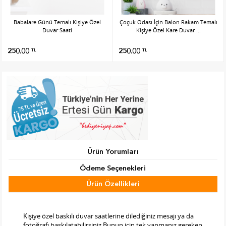
Babalare Günü Temalı Kişiye Özel
Çoçuk Odası İçin Balon Rakam Temalı
Duvar Saati
Kişiye Özel Kare Duvar ...
250.00
250.00
TL
TL
Ürün Yorumları
Ödeme Seçenekleri
Ürün Özellikleri
Tab Başlık 2
Kişiye özel baskılı duvar saatlerine dilediğiniz mesajı ya da
fotoğrafı baskılatabilirsiniz.Bunun için tek yapmanız gereken