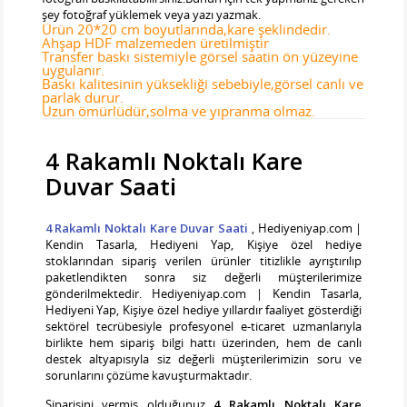
şey fotoğraf yüklemek veya yazı yazmak.
Ürün 20*20 cm boyutlarında,kare şeklindedir.
Ahşap HDF malzemeden üretilmiştir
Transfer baskı sistemiyle görsel saatin ön yüzeyine
uygulanır.
Baskı kalitesinin yüksekliği sebebiyle,görsel canlı ve
parlak durur.
Uzun ömürlüdür,solma ve yıpranma olmaz.
4 Rakamlı Noktalı Kare
Duvar Saati
4 Rakamlı Noktalı Kare Duvar Saati
, Hediyeniyap.com |
Kendin Tasarla, Hediyeni Yap, Kişiye özel hediye
stoklarından sipariş verilen ürünler titizlikle ayrıştırılıp
paketlendikten sonra siz değerli müşterilerimize
gönderilmektedir. Hediyeniyap.com | Kendin Tasarla,
Hediyeni Yap, Kişiye özel hediye yıllardır faaliyet gösterdiği
sektörel tecrübesiyle profesyonel e-ticaret uzmanlarıyla
birlikte hem sipariş bilgi hattı üzerinden, hem de canlı
destek altyapısıyla siz değerli müşterilerimizin soru ve
sorunlarını çözüme kavuşturmaktadır.
Siparişini vermiş olduğunuz
4 Rakamlı Noktalı Kare