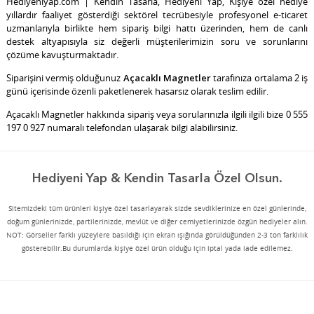
Hediyeniyap.com | Kendin Tasarla, Hediyeni Yap, Kişiye özel hediye
yıllardır faaliyet gösterdiği sektörel tecrübesiyle profesyonel e-ticaret
uzmanlarıyla birlikte hem sipariş bilgi hattı üzerinden, hem de canlı
destek altyapısıyla siz değerli müşterilerimizin soru ve sorunlarını
çözüme kavuşturmaktadır.
Siparişini vermiş olduğunuz
Açacaklı Magnetler
tarafınıza ortalama 2 iş
günü içerisinde özenli paketlenerek hasarsız olarak teslim edilir.
Açacaklı Magnetler
hakkında sipariş veya sorularınızla ilgili ilgili bize 0 555
197 0 927 numaralı telefondan ulaşarak bilgi alabilirsiniz.
Hediyeni Yap & Kendin Tasarla Özel Olsun.
Sitemizdeki tüm ürünleri kişiye özel tasarlayarak sizde sevdiklerinize en özel günlerinde,
doğum günlerinizde, partilerinizde, mevlüt ve diğer cemiyetlerinizde özgün hediyeler alın.
NOT: Görseller farklı yüzeylere basıldığı için ekran ışığında görüldüğünden 2-3 ton farklılık
gösterebilir.Bu durumlarda kişiye özel ürün olduğu için iptal yada iade edilemez.