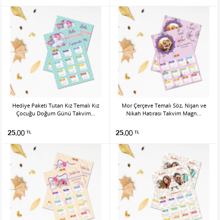
Hediye Paketi Tutan Kız Temalı Kız
Mor Çerçeve Temalı Söz, Nişan ve
Çocuğu Doğum Günü Takvim...
Nikah Hatırası Takvim Magn...
25.00
25.00
TL
TL