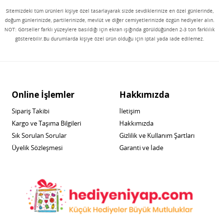
Sitemizdeki tüm ürünleri kişiye özel tasarlayarak sizde sevdiklerinize en özel günlerinde,
doğum günlerinizde, partilerinizde, mevlüt ve diğer cemiyetlerinizde özgün hediyeler alın.
NOT: Görseller farklı yüzeylere basıldığı için ekran ışığında görüldüğünden 2-3 ton farklılık
gösterebilir.Bu durumlarda kişiye özel ürün olduğu için iptal yada iade edilemez.
Online İşlemler
Hakkımızda
Sipariş Takibi
İletişim
Kargo ve Taşıma Bilgileri
Hakkımızda
Sık Sorulan Sorular
Gizlilik ve Kullanım Şartları
Üyelik Sözleşmesi
Garanti ve İade