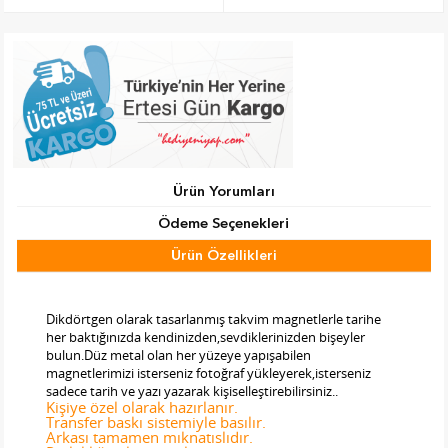
Ürün Yorumları
Ödeme Seçenekleri
Ürün Özellikleri
Tab Başlık 2
Dikdörtgen olarak tasarlanmış takvim magnetlerle tarihe
her baktığınızda kendinizden,sevdiklerinizden bişeyler
bulun.Düz metal olan her yüzeye yapışabilen
magnetlerimizi isterseniz fotoğraf yükleyerek,isterseniz
sadece tarih ve yazı yazarak kişiselleştirebilirsiniz..
Kişiye özel olarak hazırlanır.
Transfer baskı sistemiyle basılır.
Arkası tamamen mıknatıslıdır.