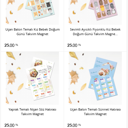
Uçan Balon Temalı Kız Bebek Doğum
Sevimli Ayıcıklı Fiyonklu Kız Bebek
Günü Takvim Magnet
Doğum Günü Takvim Magne...
25.00
25.00
TL
TL
Yaprak Temalı Nişan Söz Hatırası
Uçan Balon Temalı Sünnet Hatırası
Takvim Magnet
Takvim Magnet
25.00
25.00
TL
TL