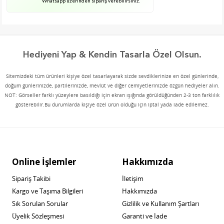
Whatsapp üzerinden sipariş verebilirsiniz.
Hediyeni Yap & Kendin Tasarla Özel Olsun.
Sitemizdeki tüm ürünleri kişiye özel tasarlayarak sizde sevdiklerinize en özel günlerinde,
doğum günlerinizde, partilerinizde, mevlüt ve diğer cemiyetlerinizde özgün hediyeler alın.
NOT: Görseller farklı yüzeylere basıldığı için ekran ışığında görüldüğünden 2-3 ton farklılık
gösterebilir.Bu durumlarda kişiye özel ürün olduğu için iptal yada iade edilemez.
Online İşlemler
Hakkımızda
Sipariş Takibi
İletişim
Kargo ve Taşıma Bilgileri
Hakkımızda
Sık Sorulan Sorular
Gizlilik ve Kullanım Şartları
Üyelik Sözleşmesi
Garanti ve İade