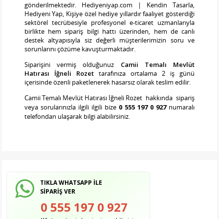
gönderilmektedir. Hediyeniyap.com | Kendin Tasarla,
Hediyeni Yap, Kişiye özel hediye yıllardır faaliyet gösterdiği
sektörel tecrübesiyle profesyonel e-ticaret uzmanlarıyla
birlikte hem sipariş bilgi hattı üzerinden, hem de canlı
destek altyapısıyla siz değerli müşterilerimizin soru ve
sorunlarını çözüme kavuşturmaktadır.
Siparişini vermiş olduğunuz
Camii Temalı Mevlüt
Hatırası İğneli Rozet
tarafınıza ortalama 2 iş günü
içerisinde özenli paketlenerek hasarsız olarak teslim edilir.
Camii Temalı Mevlüt Hatırası İğneli Rozet
hakkında sipariş
veya sorularınızla ilgili ilgili bize
0 555 197 0 927
numaralı
telefondan ulaşarak bilgi alabilirsiniz.
TIKLA WHATSAPP İLE
SİPARİŞ VER
0 555 197 0 927