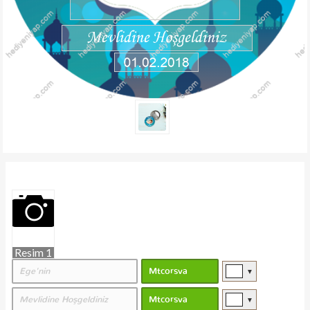
Resim 1
▼
▼