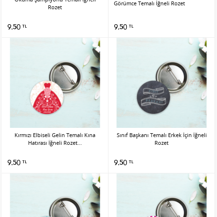
Görümce Temalı İğneli Rozet
Rozet
9.50
9.50
TL
TL
Kırmızı Elbiseli Gelin Temalı Kına
Sınıf Başkanı Temalı Erkek İçin İğneli
Hatırası İğneli Rozet...
Rozet
9.50
9.50
TL
TL