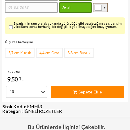
▼
Siparişimin tam olarak yukarıda görüldüğü gibi basılacağımı ve siparişimi
verdikten sonra herhangi bir değişiklik yapılmayacağını onaylıyorum.
Ölçü ve Ebat Seçimi
3,7 cm Küçük
4,4 cm Orta
5,8 cm Büyük
KDV Dahil
9.50
TL
Sepete Ekle
Stok Kodu:
EMHİ3
Kategori:
İĞNELİ ROZETLER
Bu Ürünlerde İlginizi Çekebilir.