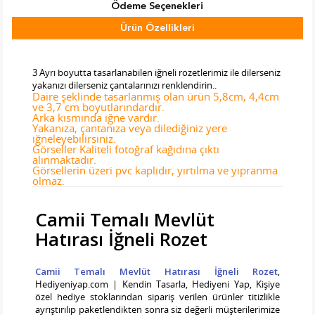
Ödeme Seçenekleri
Ürün Özellikleri
Tab Başlık 2
3 Ayrı boyutta tasarlanabilen iğneli rozetlerimiz ile dilerseniz
yakanızı dilerseniz çantalarınızı renklendirin..
Daire şeklinde tasarlanmış olan ürün 5,8cm, 4,4cm
ve 3,7 cm boyutlarındardır.
Arka kısmında iğne vardır.
Yakanıza, çantanıza veya dilediğiniz yere
iğneleyebilirsiniz.
Görseller Kaliteli fotoğraf kağıdına çıktı
alınmaktadır.
Görsellerin üzeri pvc kaplıdır, yırtılma ve yıpranma
olmaz.
Camii Temalı Mevlüt
Hatırası İğneli Rozet
Camii Temalı Mevlüt Hatırası İğneli Rozet
,
Hediyeniyap.com | Kendin Tasarla, Hediyeni Yap, Kişiye
özel hediye stoklarından sipariş verilen ürünler titizlikle
ayrıştırılıp paketlendikten sonra siz değerli müşterilerimize