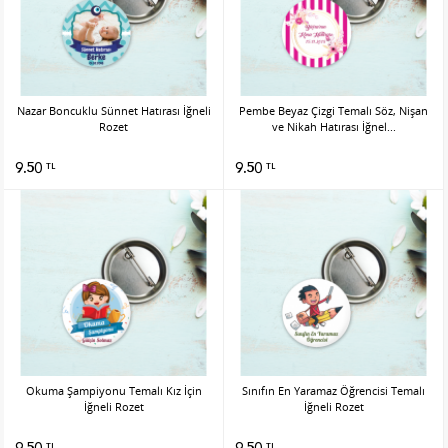
Nazar Boncuklu Sünnet Hatırası İğneli
Pembe Beyaz Çizgi Temalı Söz, Nişan
Rozet
ve Nikah Hatırası İğnel...
9.50
9.50
TL
TL
Okuma Şampiyonu Temalı Kız İçin
Sınıfın En Yaramaz Öğrencisi Temalı
İğneli Rozet
İğneli Rozet
9.50
9.50
TL
TL