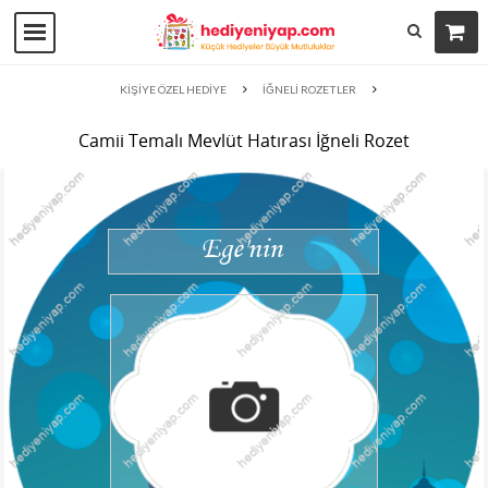
KİŞİYE ÖZEL HEDİYE
İĞNELİ ROZETLER
Camii Temalı Mevlüt Hatırası İğneli Rozet