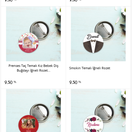
Prenses Taç Temalı Kız Bebek Diş
Smokin Temalı İğneli Rozet
Buğdayı İğneli Rozet...
9.50
9.50
TL
TL