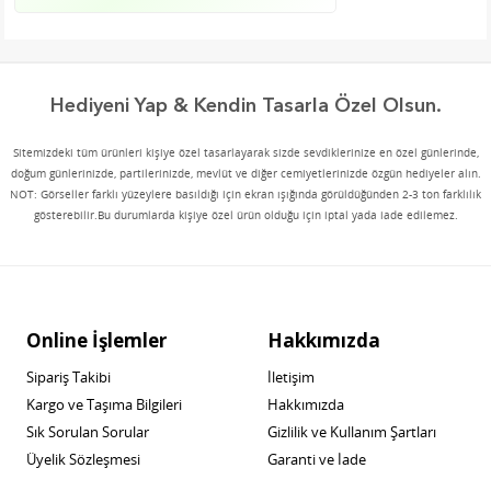
Hediyeni Yap & Kendin Tasarla Özel Olsun.
Sitemizdeki tüm ürünleri kişiye özel tasarlayarak sizde sevdiklerinize en özel günlerinde,
doğum günlerinizde, partilerinizde, mevlüt ve diğer cemiyetlerinizde özgün hediyeler alın.
NOT: Görseller farklı yüzeylere basıldığı için ekran ışığında görüldüğünden 2-3 ton farklılık
gösterebilir.Bu durumlarda kişiye özel ürün olduğu için iptal yada iade edilemez.
Online İşlemler
Hakkımızda
Sipariş Takibi
İletişim
Kargo ve Taşıma Bilgileri
Hakkımızda
Sık Sorulan Sorular
Gizlilik ve Kullanım Şartları
Üyelik Sözleşmesi
Garanti ve İade