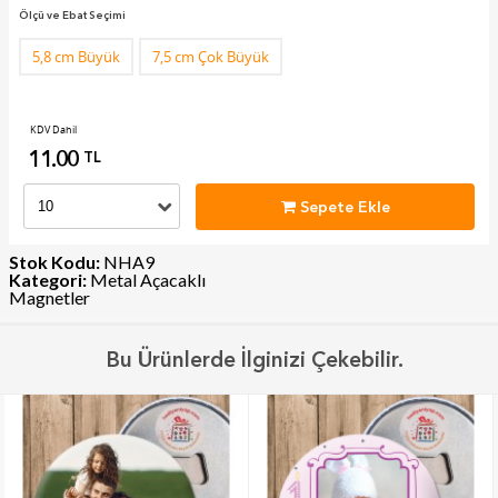
Ölçü ve Ebat Seçimi
5,8 cm Büyük
7,5 cm Çok Büyük
KDV Dahil
11.00
TL
Sepete Ekle
Stok Kodu:
NHA9
Kategori:
Metal Açacaklı
Magnetler
Bu Ürünlerde İlginizi Çekebilir.