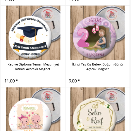
Kep ve Diploma Temalı Mezuniyet
İkinci Yaş Kız Bebek Doğum Günü
Hatırası Açacaklı Magnet...
Açacak Magnet
11.00
9.00
TL
TL