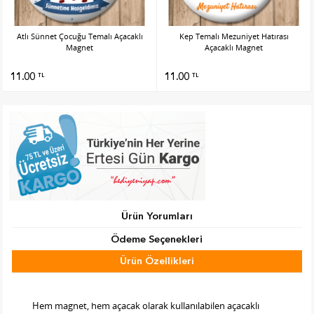
Atlı Sünnet Çocuğu Temalı Açacaklı
Kep Temalı Mezuniyet Hatırası
Magnet
Açacaklı Magnet
11.00
11.00
TL
TL
Ürün Yorumları
Ödeme Seçenekleri
Ürün Özellikleri
Tab Başlık 2
Hem magnet, hem açacak olarak kullanılabilen açacaklı