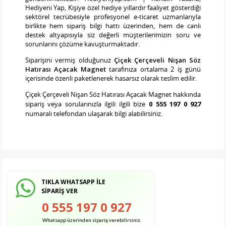
Hediyeni Yap, Kişiye özel hediye yıllardır faaliyet gösterdiği
sektörel tecrübesiyle profesyonel e-ticaret uzmanlarıyla
birlikte hem sipariş bilgi hattı üzerinden, hem de canlı
destek altyapısıyla siz değerli müşterilerimizin soru ve
sorunlarını çözüme kavuşturmaktadır.
Siparişini vermiş olduğunuz
Çiçek Çerçeveli Nişan Söz
Hatırası Açacak Magnet
tarafınıza ortalama 2 iş günü
içerisinde özenli paketlenerek hasarsız olarak teslim edilir.
Çiçek Çerçeveli Nişan Söz Hatırası Açacak Magnet
hakkında
sipariş veya sorularınızla ilgili ilgili bize
0 555 197 0 927
numaralı telefondan ulaşarak bilgi alabilirsiniz.
TIKLA WHATSAPP İLE
SİPARİŞ VER
0 555 197 0 927
Whatsapp üzerinden sipariş verebilirsiniz.