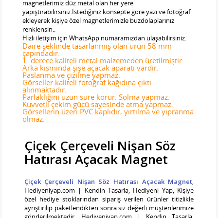
magnetlerimiz düz metal olan her yere
yapıştırabilirsiniz.İstediğiniz konsepte göre yazı ve fotoğraf
ekleyerek kişiye özel magnetlerimizle buzdolaplarınız
renklensin..
Hızlı iletişim için WhatsApp numaramızdan ulaşabilirsiniz.
Daire şeklinde tasarlanmış olan ürün 58 mm
çapındadır.
1. derece kaliteli metal malzemeden üretilmiştir.
Arka kısmında şişe açacak aparatı vardır.
Paslanma ve çizilme yapmaz.
Görseller kaliteli fotoğraf kağıdına çıktı
alınmaktadır.
Parlaklığını uzun süre korur. Solma yapmaz.
Kuvvetli çekim gücü sayesinde atma yapmaz.
Görsellerin üzeri PVC kaplıdır, yırtılma ve yıpranma
olmaz.
Çiçek Çerçeveli Nişan Söz
Hatırası Açacak Magnet
Çiçek Çerçeveli Nişan Söz Hatırası Açacak Magnet
,
Hediyeniyap.com | Kendin Tasarla, Hediyeni Yap, Kişiye
özel hediye stoklarından sipariş verilen ürünler titizlikle
ayrıştırılıp paketlendikten sonra siz değerli müşterilerimize
gönderilmektedir. Hediyeniyap.com | Kendin Tasarla,