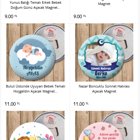
Yunus Balığı Temalı Erkek Bebek
Magnet
Doğum Günü Açacak Magnet...
9.00
9.00
TL
TL
Bulut Üstünde Uyuyan Bebek Temalı
Nazar Boncuklu Sünnet Hatırası
Hoşgeldin Açacak Magnet...
Açacak Magnet
11.00
11.00
TL
TL