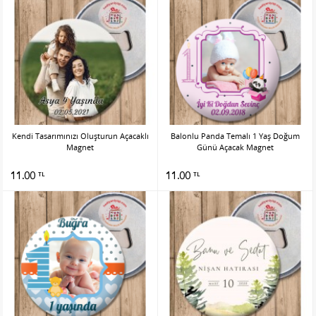
Kendi Tasarımınızı Oluşturun Açacaklı
Balonlu Panda Temalı 1 Yaş Doğum
Magnet
Günü Açacak Magnet
11.00
11.00
TL
TL