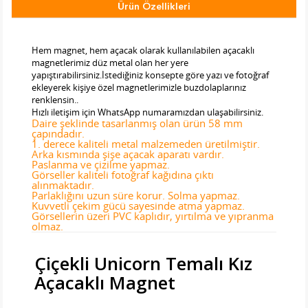
Ürün Özellikleri
Tab Başlık 2
Hem magnet, hem açacak olarak kullanılabilen açacaklı
magnetlerimiz düz metal olan her yere
yapıştırabilirsiniz.İstediğiniz konsepte göre yazı ve fotoğraf
ekleyerek kişiye özel magnetlerimizle buzdolaplarınız
renklensin..
Hızlı iletişim için WhatsApp numaramızdan ulaşabilirsiniz.
Daire şeklinde tasarlanmış olan ürün 58 mm
çapındadır.
1. derece kaliteli metal malzemeden üretilmiştir.
Arka kısmında şişe açacak aparatı vardır.
Paslanma ve çizilme yapmaz.
Görseller kaliteli fotoğraf kağıdına çıktı
alınmaktadır.
Parlaklığını uzun süre korur. Solma yapmaz.
Kuvvetli çekim gücü sayesinde atma yapmaz.
Görsellerin üzeri PVC kaplıdır, yırtılma ve yıpranma
olmaz.
Çiçekli Unicorn Temalı Kız
Açacaklı Magnet