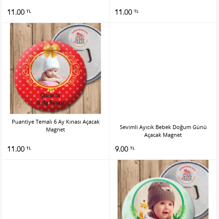
11.00
11.00
TL
TL
Puantiye Temalı 6 Ay Kınası Açacak
Sevimli Ayıcık Bebek Doğum Günü
Magnet
Açacak Magnet
11.00
9.00
TL
TL