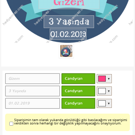
▼
▼
▼
Siparişimin tam olarak yukarıda görüldüğü gibi basılacağımı ve siparişimi
verdikten sonra herhangi bir değişiklik yapılmayacağını onaylıyorum.