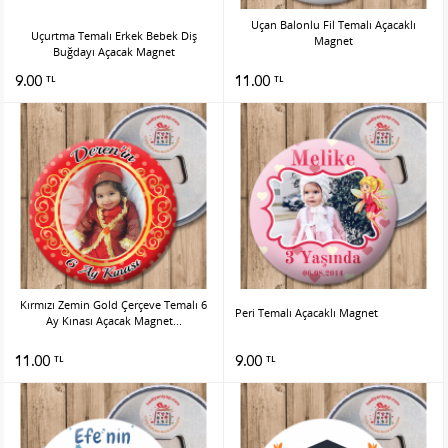
Uçan Balonlu Fil Temalı Açacaklı
Uçurtma Temalı Erkek Bebek Diş
Magnet
Buğdayı Açacak Magnet
9.00
11.00
TL
TL
Kırmızı Zemin Gold Çerçeve Temalı 6
Peri Temalı Açacaklı Magnet
Ay Kınası Açacak Magnet...
11.00
9.00
TL
TL