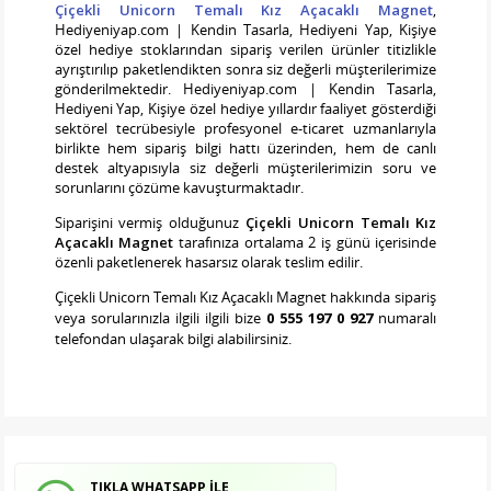
Çiçekli Unicorn Temalı Kız Açacaklı Magnet
,
Hediyeniyap.com | Kendin Tasarla, Hediyeni Yap, Kişiye
özel hediye stoklarından sipariş verilen ürünler titizlikle
ayrıştırılıp paketlendikten sonra siz değerli müşterilerimize
gönderilmektedir. Hediyeniyap.com | Kendin Tasarla,
Hediyeni Yap, Kişiye özel hediye yıllardır faaliyet gösterdiği
sektörel tecrübesiyle profesyonel e-ticaret uzmanlarıyla
birlikte hem sipariş bilgi hattı üzerinden, hem de canlı
destek altyapısıyla siz değerli müşterilerimizin soru ve
sorunlarını çözüme kavuşturmaktadır.
Siparişini vermiş olduğunuz
Çiçekli Unicorn Temalı Kız
Açacaklı Magnet
tarafınıza ortalama 2 iş günü içerisinde
özenli paketlenerek hasarsız olarak teslim edilir.
Çiçekli Unicorn Temalı Kız Açacaklı Magnet
hakkında sipariş
veya sorularınızla ilgili ilgili bize
0 555 197 0 927
numaralı
telefondan ulaşarak bilgi alabilirsiniz.
TIKLA WHATSAPP İLE