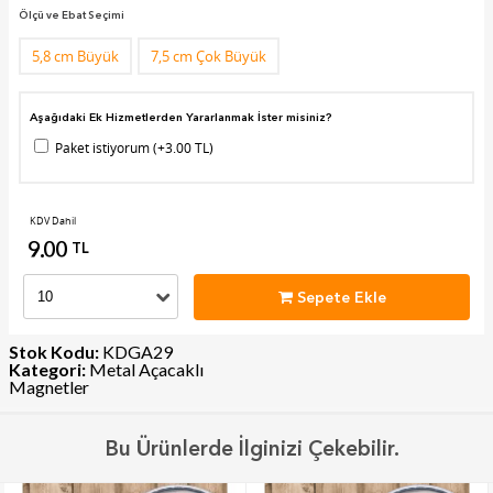
Ölçü ve Ebat Seçimi
5,8 cm Büyük
7,5 cm Çok Büyük
Aşağıdaki Ek Hizmetlerden Yararlanmak İster misiniz?
Paket istiyorum (+3.00 TL)
KDV Dahil
9.00
TL
Sepete Ekle
Stok Kodu:
KDGA29
Kategori:
Metal Açacaklı
Magnetler
Bu Ürünlerde İlginizi Çekebilir.