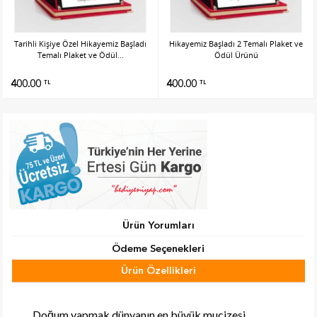
Tarihli Kişiye Özel Hikayemiz Başladı
Hikayemiz Başladı 2 Temalı Plaket ve
Temalı Plaket ve Ödül...
Ödül Ürünü
400.00
400.00
TL
TL
Ürün Yorumları
Ödeme Seçenekleri
Ürün Özellikleri
Tab Başlık 2
Doğum yapmak dünyanın en büyük mucizesi