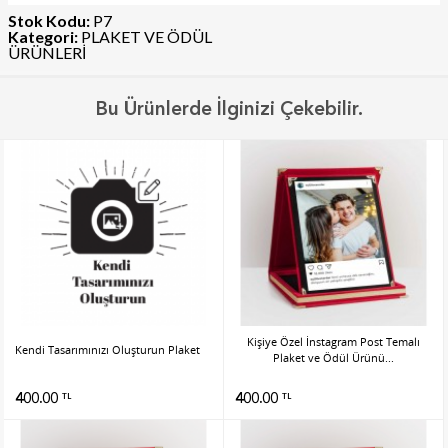
Stok Kodu:
P7
Kategori:
PLAKET VE ÖDÜL
ÜRÜNLERİ
Bu Ürünlerde İlginizi Çekebilir.
Kişiye Özel İnstagram Post Temalı
Kendi Tasarımınızı Oluşturun Plaket
Plaket ve Ödül Ürünü...
400.00
400.00
TL
TL