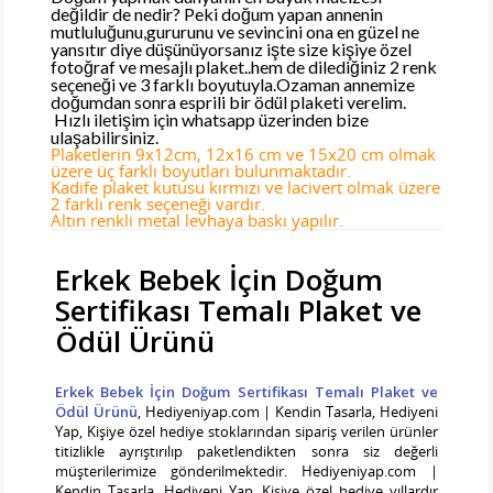
değildir de nedir? Peki doğum yapan annenin
mutluluğunu,gururunu ve sevincini ona en güzel ne
yansıtır diye düşünüyorsanız işte size kişiye özel
fotoğraf ve mesajlı plaket..hem de dilediğiniz 2 renk
seçeneği ve 3 farklı boyutuyla.Ozaman annemize
doğumdan sonra esprili bir ödül plaketi verelim.
Hızlı iletişim için whatsapp üzerinden bize
ulaşabilirsiniz.
Plaketlerin 9x12cm, 12x16 cm ve 15x20 cm olmak
üzere üç farklı boyutları bulunmaktadır.
Kadife plaket kutusu kırmızı ve lacivert olmak üzere
2 farklı renk seçeneği vardır.
Altın renkli metal levhaya baskı yapılır.
Erkek Bebek İçin Doğum
Sertifikası Temalı Plaket ve
Ödül Ürünü
Erkek Bebek İçin Doğum Sertifikası Temalı Plaket ve
Ödül Ürünü
, Hediyeniyap.com | Kendin Tasarla, Hediyeni
Yap, Kişiye özel hediye stoklarından sipariş verilen ürünler
titizlikle ayrıştırılıp paketlendikten sonra siz değerli
müşterilerimize gönderilmektedir. Hediyeniyap.com |
Kendin Tasarla, Hediyeni Yap, Kişiye özel hediye yıllardır