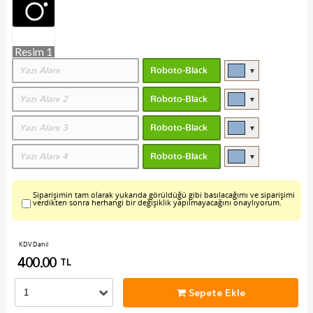
Resim 1
▼
▼
▼
▼
Siparişimin tam olarak yukarıda görüldüğü gibi basılacağımı ve siparişimi
verdikten sonra herhangi bir değişiklik yapılmayacağını onaylıyorum.
KDV Dahil
400.00
TL
Sepete Ekle