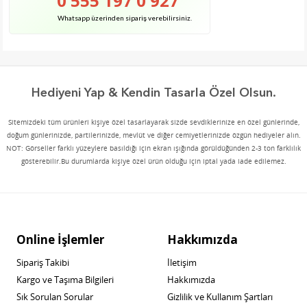
0 555 197 0 927
Whatsapp üzerinden sipariş verebilirsiniz.
Hediyeni Yap & Kendin Tasarla Özel Olsun.
Sitemizdeki tüm ürünleri kişiye özel tasarlayarak sizde sevdiklerinize en özel günlerinde,
doğum günlerinizde, partilerinizde, mevlüt ve diğer cemiyetlerinizde özgün hediyeler alın.
NOT: Görseller farklı yüzeylere basıldığı için ekran ışığında görüldüğünden 2-3 ton farklılık
gösterebilir.Bu durumlarda kişiye özel ürün olduğu için iptal yada iade edilemez.
Online İşlemler
Hakkımızda
Sipariş Takibi
İletişim
Kargo ve Taşıma Bilgileri
Hakkımızda
Sık Sorulan Sorular
Gizlilik ve Kullanım Şartları