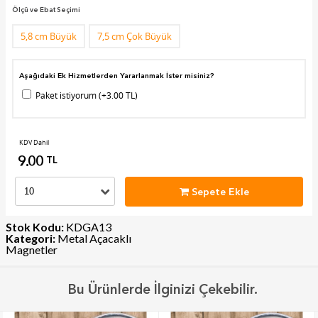
Ölçü ve Ebat Seçimi
5,8 cm Büyük
7,5 cm Çok Büyük
Aşağıdaki Ek Hizmetlerden Yararlanmak İster misiniz?
Paket istiyorum (+3.00 TL)
KDV Dahil
9.00
TL
Sepete Ekle
Stok Kodu:
KDGA13
Kategori:
Metal Açacaklı
Magnetler
Bu Ürünlerde İlginizi Çekebilir.