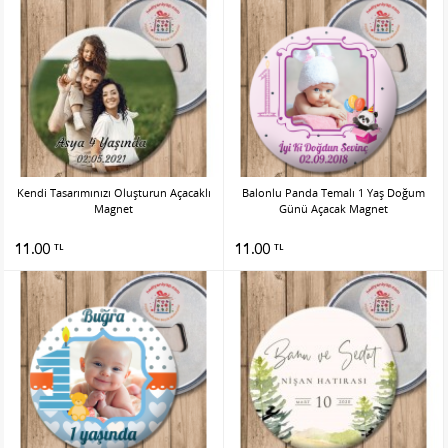
Kendi Tasarımınızı Oluşturun Açacaklı
Balonlu Panda Temalı 1 Yaş Doğum
Magnet
Günü Açacak Magnet
11.00
11.00
TL
TL