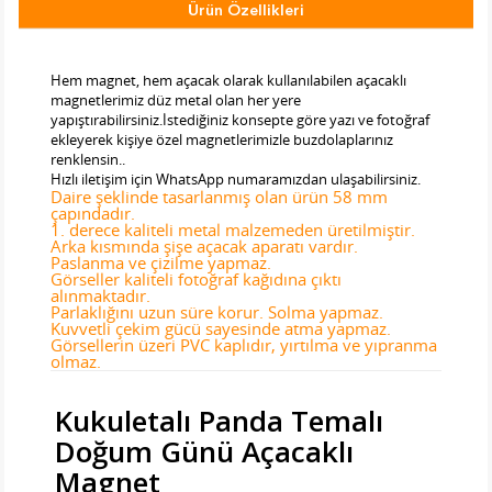
Ürün Özellikleri
Tab Başlık 2
Hem magnet, hem açacak olarak kullanılabilen açacaklı
magnetlerimiz düz metal olan her yere
yapıştırabilirsiniz.İstediğiniz konsepte göre yazı ve fotoğraf
ekleyerek kişiye özel magnetlerimizle buzdolaplarınız
renklensin..
Hızlı iletişim için WhatsApp numaramızdan ulaşabilirsiniz.
Daire şeklinde tasarlanmış olan ürün 58 mm
çapındadır.
1. derece kaliteli metal malzemeden üretilmiştir.
Arka kısmında şişe açacak aparatı vardır.
Paslanma ve çizilme yapmaz.
Görseller kaliteli fotoğraf kağıdına çıktı
alınmaktadır.
Parlaklığını uzun süre korur. Solma yapmaz.
Kuvvetli çekim gücü sayesinde atma yapmaz.
Görsellerin üzeri PVC kaplıdır, yırtılma ve yıpranma
olmaz.
Kukuletalı Panda Temalı
Doğum Günü Açacaklı
Magnet