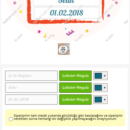
▼
▼
▼
Siparişimin tam olarak yukarıda görüldüğü gibi basılacağımı ve siparişimi
verdikten sonra herhangi bir değişiklik yapılmayacağını onaylıyorum.