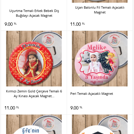
Uçan Balonlu Fil Temalı Açacaklı
Uçurtma Temalı Erkek Bebek Diş
Magnet
Buğdayı Açacak Magnet
9.00
11.00
TL
TL
Kırmızı Zemin Gold Çerçeve Temalı 6
Peri Temalı Açacaklı Magnet
Ay Kınası Açacak Magnet...
11.00
9.00
TL
TL