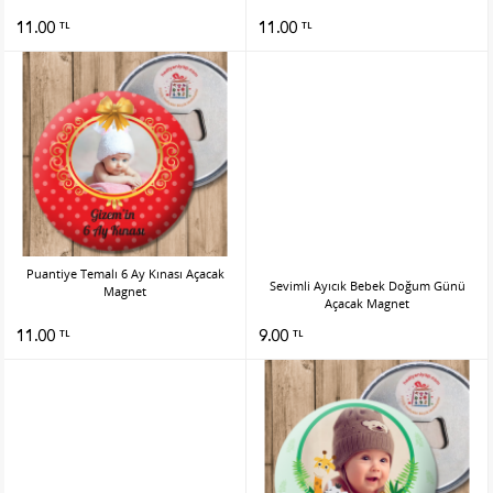
11.00
11.00
TL
TL
Puantiye Temalı 6 Ay Kınası Açacak
Sevimli Ayıcık Bebek Doğum Günü
Magnet
Açacak Magnet
11.00
9.00
TL
TL