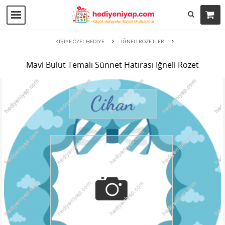
KİŞİYE ÖZEL HEDİYE
İĞNELİ ROZETLER
Mavi Bulut Temalı Sünnet Hatırası İğneli Rozet