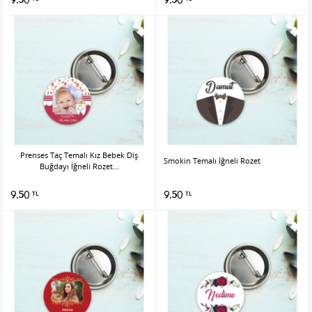
Prenses Taç Temalı Kız Bebek Diş
Smokin Temalı İğneli Rozet
Buğdayı İğneli Rozet...
9.50
9.50
TL
TL