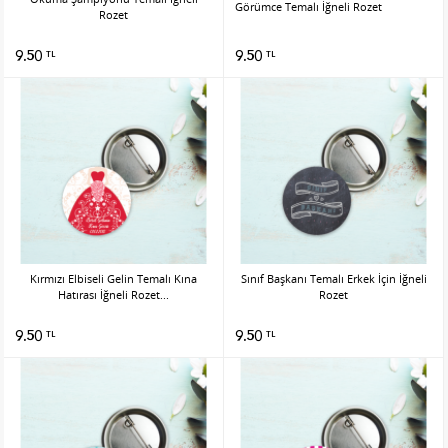
Görümce Temalı İğneli Rozet
Rozet
9.50
9.50
TL
TL
Kırmızı Elbiseli Gelin Temalı Kına
Sınıf Başkanı Temalı Erkek İçin İğneli
Hatırası İğneli Rozet...
Rozet
9.50
9.50
TL
TL