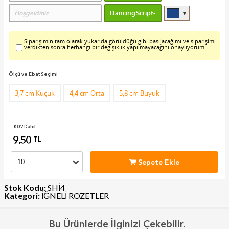
▼
Siparişimin tam olarak yukarıda görüldüğü gibi basılacağımı ve siparişimi
verdikten sonra herhangi bir değişiklik yapılmayacağını onaylıyorum.
Ölçü ve Ebat Seçimi
3,7 cm Küçük
4,4 cm Orta
5,8 cm Büyük
KDV Dahil
9.50
TL
Sepete Ekle
Stok Kodu:
SHİ4
Kategori:
İĞNELİ ROZETLER
Bu Ürünlerde İlginizi Çekebilir.