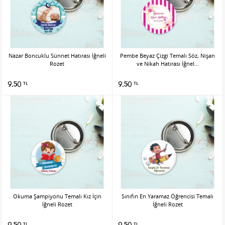
Nazar Boncuklu Sünnet Hatırası İğneli
Pembe Beyaz Çizgi Temalı Söz, Nişan
Rozet
ve Nikah Hatırası İğnel...
9.50
9.50
TL
TL
Okuma Şampiyonu Temalı Kız İçin
Sınıfın En Yaramaz Öğrencisi Temalı
İğneli Rozet
İğneli Rozet
9.50
9.50
TL
TL