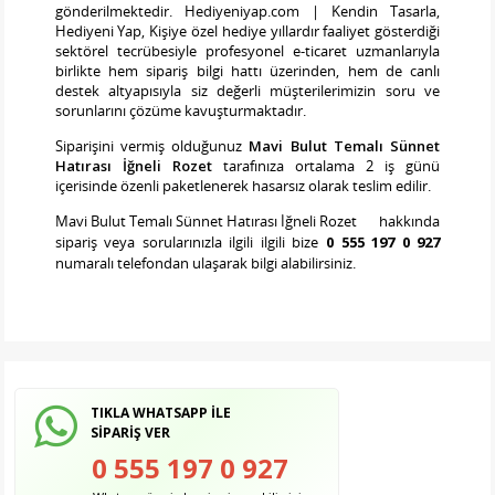
gönderilmektedir. Hediyeniyap.com | Kendin Tasarla,
Hediyeni Yap, Kişiye özel hediye yıllardır faaliyet gösterdiği
sektörel tecrübesiyle profesyonel e-ticaret uzmanlarıyla
birlikte hem sipariş bilgi hattı üzerinden, hem de canlı
destek altyapısıyla siz değerli müşterilerimizin soru ve
sorunlarını çözüme kavuşturmaktadır.
Siparişini vermiş olduğunuz
Mavi Bulut Temalı Sünnet
Hatırası İğneli Rozet
tarafınıza ortalama 2 iş günü
içerisinde özenli paketlenerek hasarsız olarak teslim edilir.
Mavi Bulut Temalı Sünnet Hatırası İğneli Rozet
hakkında
sipariş veya sorularınızla ilgili ilgili bize
0 555 197 0 927
numaralı telefondan ulaşarak bilgi alabilirsiniz.
TIKLA WHATSAPP İLE
SİPARİŞ VER
0 555 197 0 927