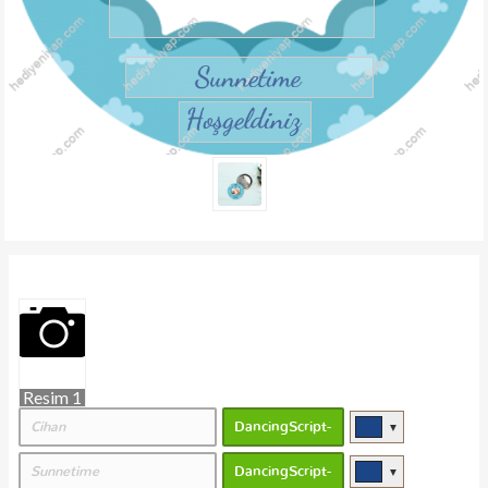
Resim 1
▼
▼