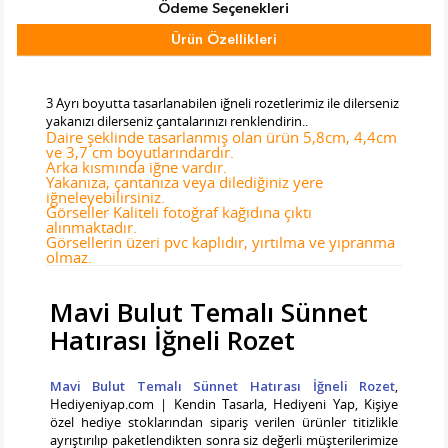
Ödeme Seçenekleri
Ürün Özellikleri
Tab Başlık 2
3 Ayrı boyutta tasarlanabilen iğneli rozetlerimiz ile dilerseniz
yakanızı dilerseniz çantalarınızı renklendirin..
Daire şeklinde tasarlanmış olan ürün 5,8cm, 4,4cm
ve 3,7 cm boyutlarındardır.
Arka kısmında iğne vardır.
Yakanıza, çantanıza veya dilediğiniz yere
iğneleyebilirsiniz.
Görseller Kaliteli fotoğraf kağıdına çıktı
alınmaktadır.
Görsellerin üzeri pvc kaplıdır, yırtılma ve yıpranma
olmaz.
Mavi Bulut Temalı Sünnet
Hatırası İğneli Rozet
Mavi Bulut Temalı Sünnet Hatırası İğneli Rozet
,
Hediyeniyap.com | Kendin Tasarla, Hediyeni Yap, Kişiye
özel hediye stoklarından sipariş verilen ürünler titizlikle
ayrıştırılıp paketlendikten sonra siz değerli müşterilerimize