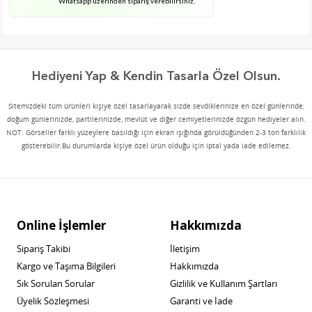
Whatsapp üzerinden sipariş verebilirsiniz.
Hediyeni Yap & Kendin Tasarla Özel Olsun.
Sitemizdeki tüm ürünleri kişiye özel tasarlayarak sizde sevdiklerinize en özel günlerinde,
doğum günlerinizde, partilerinizde, mevlüt ve diğer cemiyetlerinizde özgün hediyeler alın.
NOT: Görseller farklı yüzeylere basıldığı için ekran ışığında görüldüğünden 2-3 ton farklılık
gösterebilir.Bu durumlarda kişiye özel ürün olduğu için iptal yada iade edilemez.
Online İşlemler
Hakkımızda
Sipariş Takibi
İletişim
Kargo ve Taşıma Bilgileri
Hakkımızda
Sık Sorulan Sorular
Gizlilik ve Kullanım Şartları
Üyelik Sözleşmesi
Garanti ve İade