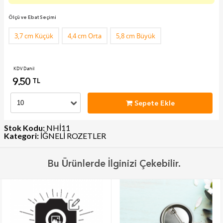
Ölçü ve Ebat Seçimi
3,7 cm Küçük
4,4 cm Orta
5,8 cm Büyük
KDV Dahil
9.50
TL
Sepete Ekle
Stok Kodu:
NHİ11
Kategori:
İĞNELİ ROZETLER
Bu Ürünlerde İlginizi Çekebilir.