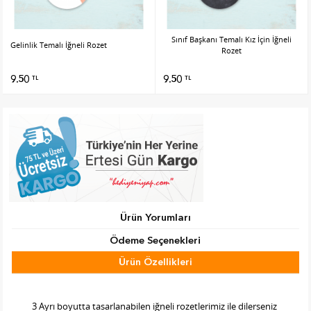
Sınıf Başkanı Temalı Kız İçin İğneli
Gelinlik Temalı İğneli Rozet
Rozet
9.50
9.50
TL
TL
Ürün Yorumları
Ödeme Seçenekleri
Ürün Özellikleri
Tab Başlık 2
3 Ayrı boyutta tasarlanabilen iğneli rozetlerimiz ile dilerseniz