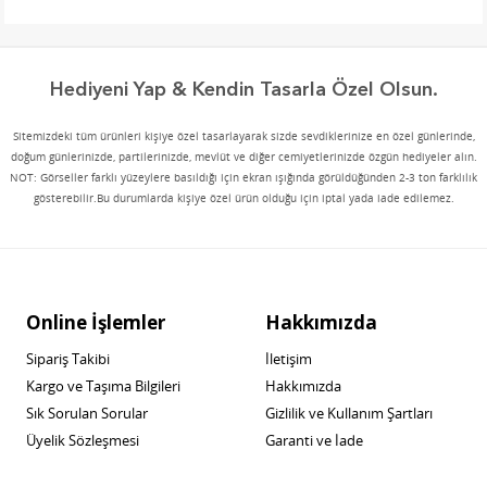
Hediyeni Yap & Kendin Tasarla Özel Olsun.
Sitemizdeki tüm ürünleri kişiye özel tasarlayarak sizde sevdiklerinize en özel günlerinde,
doğum günlerinizde, partilerinizde, mevlüt ve diğer cemiyetlerinizde özgün hediyeler alın.
NOT: Görseller farklı yüzeylere basıldığı için ekran ışığında görüldüğünden 2-3 ton farklılık
gösterebilir.Bu durumlarda kişiye özel ürün olduğu için iptal yada iade edilemez.
Online İşlemler
Hakkımızda
Sipariş Takibi
İletişim
Kargo ve Taşıma Bilgileri
Hakkımızda
Sık Sorulan Sorular
Gizlilik ve Kullanım Şartları
Üyelik Sözleşmesi
Garanti ve İade