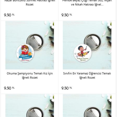
Nazar Boncuklu Sünnet Hatırası İğneli
Pembe Beyaz Çizgi Temalı Söz, Nişan
Rozet
ve Nikah Hatırası İğnel...
9.50
9.50
TL
TL
Okuma Şampiyonu Temalı Kız İçin
Sınıfın En Yaramaz Öğrencisi Temalı
İğneli Rozet
İğneli Rozet
9.50
9.50
TL
TL