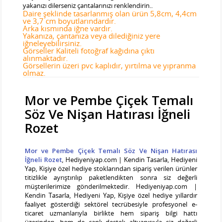
yakanızı dilerseniz çantalarınızı renklendirin..
Daire şeklinde tasarlanmış olan ürün 5,8cm, 4,4cm
ve 3,7 cm boyutlarındardır.
Arka kısmında iğne vardır.
Yakanıza, çantanıza veya dilediğiniz yere
iğneleyebilirsiniz.
Görseller Kaliteli fotoğraf kağıdına çıktı
alınmaktadır.
Görsellerin üzeri pvc kaplıdır, yırtılma ve yıpranma
olmaz.
Mor ve Pembe Çiçek Temalı
Söz Ve Nişan Hatırası İğneli
Rozet
Mor ve Pembe Çiçek Temalı Söz Ve Nişan Hatırası
İğneli Rozet
, Hediyeniyap.com | Kendin Tasarla, Hediyeni
Yap, Kişiye özel hediye stoklarından sipariş verilen ürünler
titizlikle ayrıştırılıp paketlendikten sonra siz değerli
müşterilerimize gönderilmektedir. Hediyeniyap.com |
Kendin Tasarla, Hediyeni Yap, Kişiye özel hediye yıllardır
faaliyet gösterdiği sektörel tecrübesiyle profesyonel e-
ticaret uzmanlarıyla birlikte hem sipariş bilgi hattı
üzerinden, hem de canlı destek altyapısıyla siz değerli