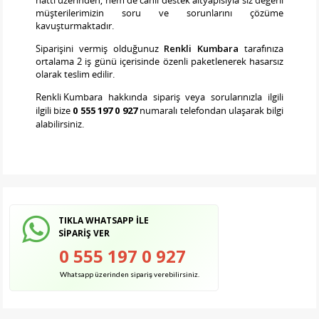
hattı üzerinden, hem de canlı destek altyapısıyla siz değerli
müşterilerimizin soru ve sorunlarını çözüme
kavuşturmaktadır.
Siparişini vermiş olduğunuz
Renkli Kumbara
tarafınıza
ortalama 2 iş günü içerisinde özenli paketlenerek hasarsız
olarak teslim edilir.
Renkli Kumbara
hakkında sipariş veya sorularınızla ilgili
ilgili bize
0 555 197 0 927
numaralı telefondan ulaşarak bilgi
alabilirsiniz.
TIKLA WHATSAPP İLE
SİPARİŞ VER
0 555 197 0 927
Whatsapp üzerinden sipariş verebilirsiniz.