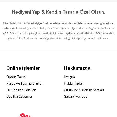
Hediyeni Yap & Kendin Tasarla Özel Olsun.
Sitemizdeki tüm ürünleri kişiye özel tasarlayarak sizde sevdiklerinize en özel günlerinde,
doğum günlerinizde, partilerinizde, mevlüt ve diğer cemiyetlerinizde özgün hediyeler alın.
NOT: Görseller farklı yüzeylere basıldığı için ekran ışığında görüldüğünden 2-3 ton farklılık
gösterebilir.Bu durumlarda kişiye özel ürün olduğu için iptal yada iade edilemez.
Online İşlemler
Hakkımızda
Sipariş Takibi
İletişim
Kargo ve Taşıma Bilgileri
Hakkımızda
Sık Sorulan Sorular
Gizlilik ve Kullanım Şartları
Üyelik Sözleşmesi
Garanti ve İade