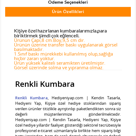
Ödeme Seçenekleri
Ürün Özellikleri
Tab Başlık 2
Kişiye özel hazırlanan kumbaralarımızla,para
biriktirmek şimdi çok eğlenceli.
Ürünün Çapı;8 cm.Boy;9,5 cm dir.
Ürünün üzerine transfer baskı uygulanarak görsel
basılmaktadır.
1.Sınıf baskı mürekkebi kullanılmış olup,sağlığa
hiçbir zararı yoktur.
Ürün yüksek kaliteli seramikten üretilmiştir.
Görsel üzerinde solma ve yıpranma olmaz.
Renkli Kumbara
Renkli Kumbara
, Hediyeniyap.com | Kendin Tasarla,
Hediyeni Yap, Kişiye özel hediye stoklarından sipariş
verilen ürünler titizlikle ayrıştırılıp paketlendikten sonra siz
değerli müşterilerimize gönderilmektedir.
Hediyeniyap.com | Kendin Tasarla, Hediyeni Yap, Kişiye
özel hediye yıllardır faaliyet gösterdiği sektörel tecrübesiyle
profesyonel e-ticaret uzmanlarıyla birlikte hem sipariş bilgi