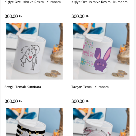
Kişiye Özel İsim ve Resimli Kumbara
Kişiye Özel İsim ve Resimli Kumbara
300.00
300.00
TL
TL
Sevgili Temalı Kumbara
Tavşan Temalı Kumbara
300.00
300.00
TL
TL