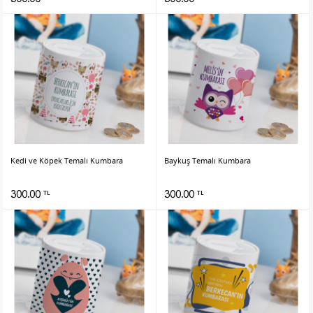
Kedi ve Köpek Temalı Kumbara
Baykuş Temalı Kumbara
300.00
300.00
TL
TL