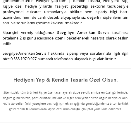
gönderilmektedir. Hediyeniyap.com | Kendin Tasarla, Hediyeni Yap,
Kişiye özel hediye yıllardır faaliyet gösterdiği sektörel tecrübesiyle
profesyonel e-ticaret uzmanlarıyla birlikte hem sipariş bilgi hattı
üzerinden, hem de canlı destek altyapısıyla siz değerli müşterilerimizin
soru ve sorunlarını çözüme kavuşturmaktadır.
Siparişini vermiş olduğunuz
Sevgiliye Amerikan Servis
tarafınıza
ortalama 2 iş günü içerisinde özenli paketlenerek hasarsız olarak teslim
edilir.
Sevgiliye Amerikan Servis
hakkında sipariş veya sorularınızla ilgili ilgili
bize 0 555 197 0 927 numaralı telefondan ulaşarak bilgi alabilirsiniz.
Hediyeni Yap & Kendin Tasarla Özel Olsun.
Sitemizdeki tüm ürünleri kişiye özel tasarlayarak sizde sevdiklerinize en özel günlerinde,
doğum günlerinizde, partilerinizde, mevlüt ve diğer cemiyetlerinizde özgün hediyeler alın.
NOT: Görseller farklı yüzeylere basıldığı için ekran ışığında görüldüğünden 2-3 ton farklılık
gösterebilir.Bu durumlarda kişiye özel ürün olduğu için iptal yada iade edilemez.