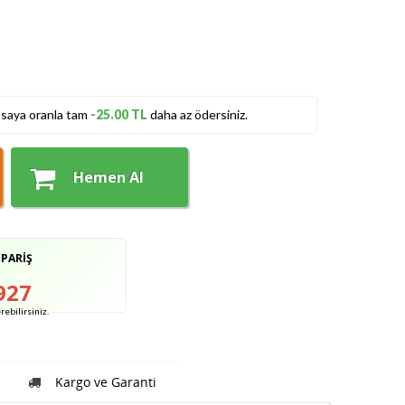
asaya oranla tam
-25.00 TL
daha az ödersiniz.
Hemen Al
İPARİŞ
927
ebilirsiniz.
Kargo ve Garanti