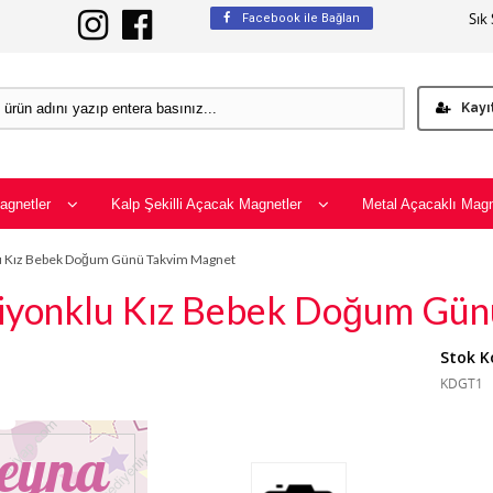
Sık
Facebook ile Bağlan
Kayı
agnetler
Kalp Şekilli Açacak Magnetler
Metal Açacaklı Magn
klu Kız Bebek Doğum Günü Takvim Magnet
ı Fiyonklu Kız Bebek Doğum Gü
Stok K
KDGT1