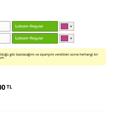
▼
▼
ldüğü gibi basılacağımı ve siparişimi verdikten sonra herhangi bir
rum.
00
TL