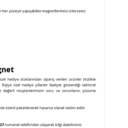
n her yüzeye yapışabilen magnetlerimizi isterseniz
gnet
l hediye stoklarından sipariş verilen ürünler titizlikle
işiye özel hediye yıllardır faaliyet gösterdiği sektörel
iz değerli müşterilerimizin soru ve sorunlarını çözüme
nde özenli paketlenerek hasarsız olarak teslim edilir.
927
numaralı telefondan ulaşarak bilgi alabilirsiniz.