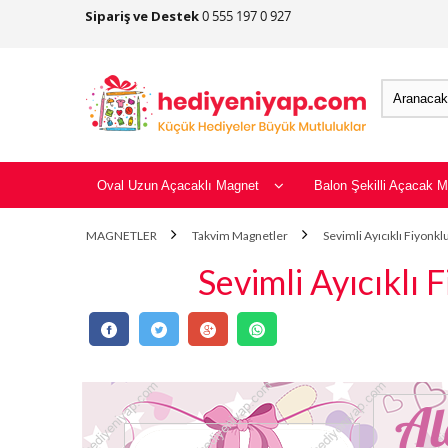
Sipariş ve Destek
0 555 197 0 927
Oval Uzun Açacaklı Magnet
Balon Şekilli Açacak M
MAGNETLER
Takvim Magnetler
Sevimli Ayıcıklı Fiyon
Sevimli Ayıcıkl