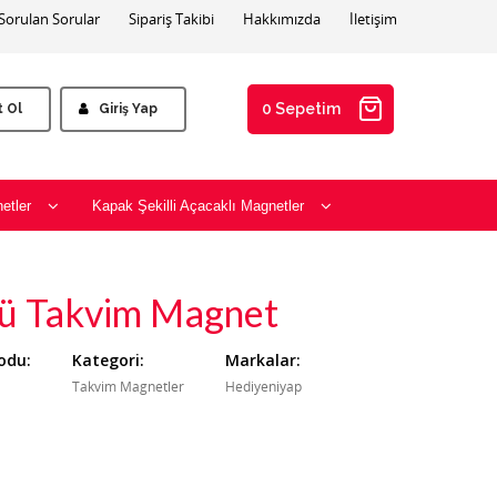
 Sorulan Sorular
Sipariş Takibi
Hakkımızda
İletişim
0 Sepetim
t Ol
Giriş Yap
etler
Kapak Şekilli Açacaklı Magnetler
nü Takvim Magnet
odu:
Kategori:
Markalar:
Takvim Magnetler
Hediyeniyap