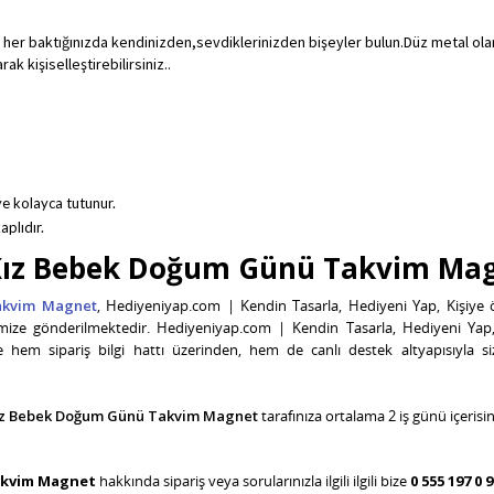
 her baktığınızda kendinizden,sevdiklerinizden bişeyler bulun.Düz metal ola
k kişiselleştirebilirsiniz..
e kolayca tutunur.
aplıdır.
u Kız Bebek Doğum Günü Takvim Ma
Takvim Magnet
, Hediyeniyap.com | Kendin Tasarla, Hediyeni Yap, Kişiye öze
rimize gönderilmektedir. Hediyeniyap.com | Kendin Tasarla, Hediyeni Yap, K
kte hem sipariş bilgi hattı üzerinden, hem de canlı destek altyapısıyla s
 Kız Bebek Doğum Günü Takvim Magnet
tarafınıza ortalama 2 iş günü içerisi
Takvim Magnet
hakkında sipariş veya sorularınızla ilgili ilgili bize
0 555 197 0 