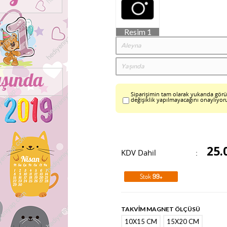
Resim 1
Siparişimin tam olarak yukarıda görü
değişiklik yapılmayacağını onaylıyo
25.
KDV Dahil
Stok
99+
TAKVİM MAGNET ÖLÇÜSÜ
10X15 CM
15X20 CM