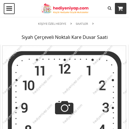
KİŞİYE ÖZEL HEDİYE
SAATLER
Siyah Çerçeveli Noktalı Kare Duvar Saati