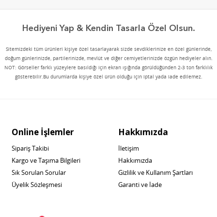
Hediyeni Yap & Kendin Tasarla Özel Olsun.
Sitemizdeki tüm ürünleri kişiye özel tasarlayarak sizde sevdiklerinize en özel günlerinde,
doğum günlerinizde, partilerinizde, mevlüt ve diğer cemiyetlerinizde özgün hediyeler alın.
NOT: Görseller farklı yüzeylere basıldığı için ekran ışığında görüldüğünden 2-3 ton farklılık
gösterebilir.Bu durumlarda kişiye özel ürün olduğu için iptal yada iade edilemez.
Online İşlemler
Hakkımızda
Sipariş Takibi
İletişim
Kargo ve Taşıma Bilgileri
Hakkımızda
Sık Sorulan Sorular
Gizlilik ve Kullanım Şartları
Üyelik Sözleşmesi
Garanti ve İade