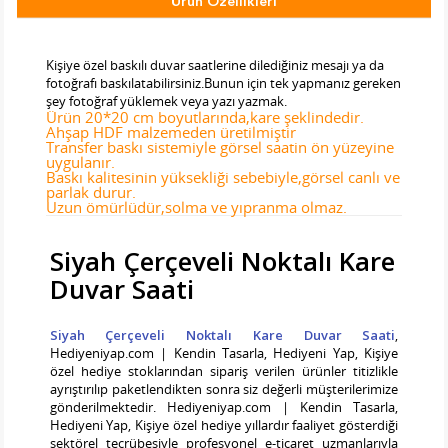
Ürün Özellikleri
Tab Başlık 2
Kişiye özel baskılı duvar saatlerine dilediğiniz mesajı ya da
fotoğrafı baskılatabilirsiniz.Bunun için tek yapmanız gereken
şey fotoğraf yüklemek veya yazı yazmak.
Ürün 20*20 cm boyutlarında,kare şeklindedir.
Ahşap HDF malzemeden üretilmiştir
Transfer baskı sistemiyle görsel saatin ön yüzeyine
uygulanır.
Baskı kalitesinin yüksekliği sebebiyle,görsel canlı ve
parlak durur.
Uzun ömürlüdür,solma ve yıpranma olmaz.
Siyah Çerçeveli Noktalı Kare
Duvar Saati
Siyah Çerçeveli Noktalı Kare Duvar Saati
,
Hediyeniyap.com | Kendin Tasarla, Hediyeni Yap, Kişiye
özel hediye stoklarından sipariş verilen ürünler titizlikle
ayrıştırılıp paketlendikten sonra siz değerli müşterilerimize
gönderilmektedir. Hediyeniyap.com | Kendin Tasarla,
Hediyeni Yap, Kişiye özel hediye yıllardır faaliyet gösterdiği
sektörel tecrübesiyle profesyonel e-ticaret uzmanlarıyla