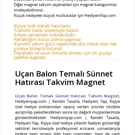
Diğer magnet takvim seçenekleri için magnet kategorimizi
inceleyebilirsiniz.
Küçük hediyeler büyük mutluluklar için HediyeniYap.com
Kişiye özel olarak hazırlanır.
Transfer baskı sistemiyle basılır.
Arkası tamamen mıknatıslıdır.
Parlaklığını korur,solma yapmaz.
Kuvvetli çekim gücü sayesinde düz metal olan her
yüzeye kolayca tutunur.
Dayanıklı ve uzun ömürlü olması için ön yüzeyi
selefon kaplıdır.
Uçan Balon Temalı Sünnet
Hatırası Takvim Magnet
Uçan Balon Temalı Sünnet Hatırası Takvim Magnet
,
Hediyeniyap.com | Kendin Tasarla, Hediyeni Yap, Kişiye
özel hediye stoklarından sipariş verilen ürünler titizlikle
ayrıştırılıp paketlendikten sonra siz değerli müşterilerimize
gönderilmektedir. Hediyeniyap.com | Kendin Tasarla,
Hediyeni Yap, Kişiye özel hediye yıllardır faaliyet gösterdiği
sektörel tecrübesiyle profesyonel e-ticaret uzmanlarıyla
birlikte hem sipariş bilgi hattı üzerinden, hem de canlı