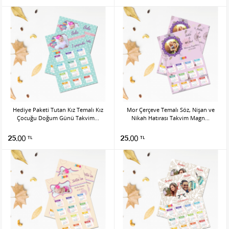
Hediye Paketi Tutan Kız Temalı Kız
Mor Çerçeve Temalı Söz, Nişan ve
Çocuğu Doğum Günü Takvim...
Nikah Hatırası Takvim Magn...
25.00
25.00
TL
TL