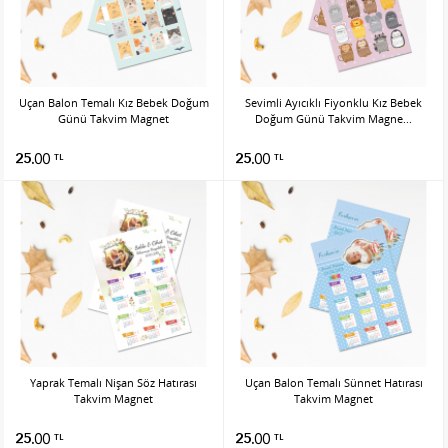
Uçan Balon Temalı Kız Bebek Doğum
Sevimli Ayıcıklı Fiyonklu Kız Bebek
Günü Takvim Magnet
Doğum Günü Takvim Magne...
25.00
25.00
TL
TL
Yaprak Temalı Nişan Söz Hatırası
Uçan Balon Temalı Sünnet Hatırası
Takvim Magnet
Takvim Magnet
25.00
25.00
TL
TL