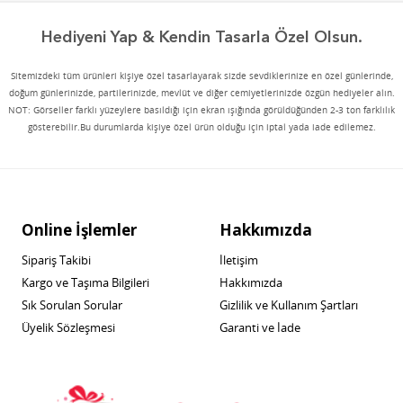
Hediyeni Yap & Kendin Tasarla Özel Olsun.
Sitemizdeki tüm ürünleri kişiye özel tasarlayarak sizde sevdiklerinize en özel günlerinde,
doğum günlerinizde, partilerinizde, mevlüt ve diğer cemiyetlerinizde özgün hediyeler alın.
NOT: Görseller farklı yüzeylere basıldığı için ekran ışığında görüldüğünden 2-3 ton farklılık
gösterebilir.Bu durumlarda kişiye özel ürün olduğu için iptal yada iade edilemez.
Online İşlemler
Hakkımızda
Sipariş Takibi
İletişim
Kargo ve Taşıma Bilgileri
Hakkımızda
Sık Sorulan Sorular
Gizlilik ve Kullanım Şartları
Üyelik Sözleşmesi
Garanti ve İade