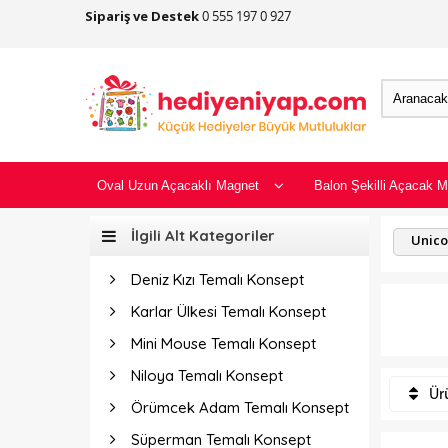
Sipariş ve Destek
0 555 197 0 927
Oval Uzun Açacaklı Magnet
Balon Şekilli Açacak M
İlgili Alt Kategoriler
Unico
Deniz Kızı Temalı Konsept
Karlar Ülkesi Temalı Konsept
Mini Mouse Temalı Konsept
Niloya Temalı Konsept
Ürü
Örümcek Adam Temalı Konsept
Süperman Temalı Konsept