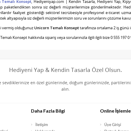
n Temalı Konsept
, Hediyeniyap.com | Kendin Tasarla, Hediyeni Yap, Kişiye 
ılıp paketlendikten sonra siz değerli müşterilerimize gönderilmektedir. He
ıllardır faaliyet gösterdiği sektörel tecrübesiyle profesyonel e-ticaret uzma
stek altyapısıyla siz değerli müşterilerimizin soru ve sorunlarını çözüme kav
ni vermiş olduğunuz
Unicorn Temalı Konsept
tarafınıza ortalama 2 iş günü i
 Temalı Konsept
hakkında sipariş veya sorularınızla ilgili ilgili bize 0 555 197 
Hediyeni Yap & Kendin Tasarla Özel Olsun.
de sevdiklerinize en özel günlerinde, doğum günlerinizde, partilerin
alın.
Daha Fazla Bilgi
Online İşlemle
İletişim
Üye Girişi