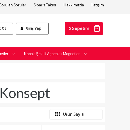
 Sorulan Sorular
Sipariş Takibi
Hakkımızda
İletişim
0 Sepetim
t Ol
Giriş Yap
etler
Kapak Şekilli Açacaklı Magnetler
 Konsept
Ürün Sayısı