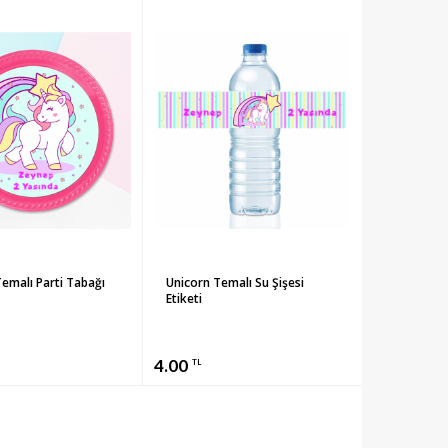
emalı Parti Tabağı
Unicorn Temalı Su Şişesi
Etiketi
4.00
TL