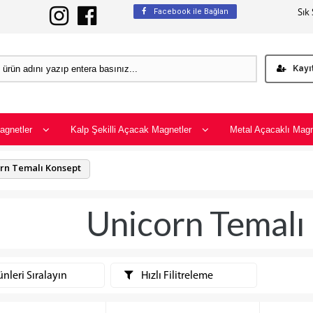
Sık
Facebook ile Bağlan
Kayı
agnetler
Kalp Şekilli Açacak Magnetler
Metal Açacaklı Magn
rn Temalı Konsept
Unicorn Temalı
nleri Sıralayın
Hızlı Filitreleme