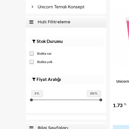
Unicorn Temalı Konsept
Hızlı Filitreleme
Stok Durumu
Stokta var
Stokta yok
Fiyat Aralığı
Unicorn
0
TL
250
TL
1.73
TL
Bilgi Sayfaları