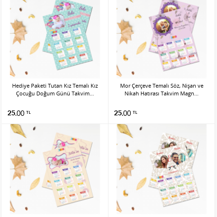
Hediye Paketi Tutan Kız Temalı Kız
Mor Çerçeve Temalı Söz, Nişan ve
Çocuğu Doğum Günü Takvim...
Nikah Hatırası Takvim Magn...
25.00
25.00
TL
TL