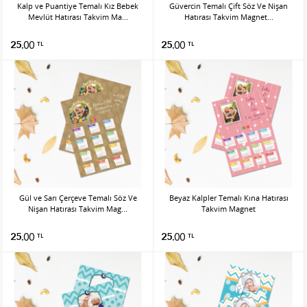
Kalp ve Puantiye Temalı Kız Bebek
Güvercin Temalı Çift Söz Ve Nişan
Mevlüt Hatırası Takvim Ma...
Hatırası Takvim Magnet...
25.00
25.00
TL
TL
Gül ve Sarı Çerçeve Temalı Söz Ve
Beyaz Kalpler Temalı Kına Hatırası
Nişan Hatırası Takvim Mag...
Takvim Magnet
25.00
25.00
TL
TL