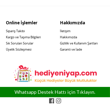
Online İşlemler
Hakkımızda
Sipariş Takibi
İletişim
Kargo ve Taşıma Bilgileri
Hakkımızda
Sık Sorulan Sorular
Gizlilik ve Kullanım Şartları
Üyelik Sözleşmesi
Garanti ve İade
0555 197 09 27
Whatsapp Destek Hattı için Tıklayın.