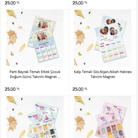
25.00
25.00
TL
TL
Parti Bayrak Temalı Erkek Çocuk
Kalp Temalı Söz,Nişan,Nikah Hatırası
Doğum Günü Takvim Magnet ...
Takvim Magnet
25.00
25.00
TL
TL