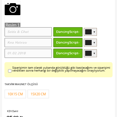
Resim 1
▼
▼
▼
Siparişimin tam olarak yukarıda görüldüğü gibi basılacağımı ve siparişimi
verdikten sonra herhangi bir değişiklik yapılmayacağını onaylıyorum.
TAKVİM MAGNET ÖLÇÜSÜ
10X15 CM
15X20 CM
KDV Dahil