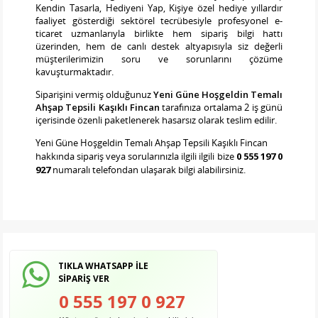
Kendin Tasarla, Hediyeni Yap, Kişiye özel hediye yıllardır
faaliyet gösterdiği sektörel tecrübesiyle profesyonel e-
ticaret uzmanlarıyla birlikte hem sipariş bilgi hattı
üzerinden, hem de canlı destek altyapısıyla siz değerli
müşterilerimizin soru ve sorunlarını çözüme
kavuşturmaktadır.
Siparişini vermiş olduğunuz
Yeni Güne Hoşgeldin Temalı
Ahşap Tepsili Kaşıklı Fincan
tarafınıza ortalama 2 iş günü
içerisinde özenli paketlenerek hasarsız olarak teslim edilir.
Yeni Güne Hoşgeldin Temalı Ahşap Tepsili Kaşıklı Fincan
hakkında sipariş veya sorularınızla ilgili ilgili bize
0 555 197 0
927
numaralı telefondan ulaşarak bilgi alabilirsiniz.
TIKLA WHATSAPP İLE
SİPARİŞ VER
0 555 197 0 927