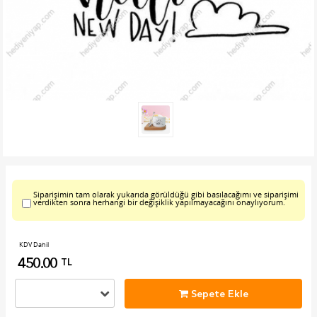
Siparişimin tam olarak yukarıda görüldüğü gibi basılacağımı ve siparişimi
verdikten sonra herhangi bir değişiklik yapılmayacağını onaylıyorum.
KDV Dahil
450.00
TL
Sepete Ekle