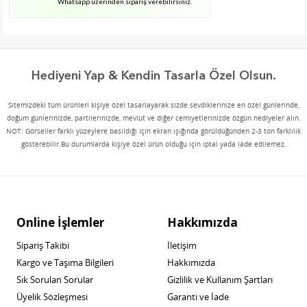
Whatsapp üzerinden sipariş verebilirsiniz.
Hediyeni Yap & Kendin Tasarla Özel Olsun.
Sitemizdeki tüm ürünleri kişiye özel tasarlayarak sizde sevdiklerinize en özel günlerinde,
doğum günlerinizde, partilerinizde, mevlüt ve diğer cemiyetlerinizde özgün hediyeler alın.
NOT: Görseller farklı yüzeylere basıldığı için ekran ışığında görüldüğünden 2-3 ton farklılık
gösterebilir.Bu durumlarda kişiye özel ürün olduğu için iptal yada iade edilemez.
Online İşlemler
Hakkımızda
Sipariş Takibi
İletişim
Kargo ve Taşıma Bilgileri
Hakkımızda
Sık Sorulan Sorular
Gizlilik ve Kullanım Şartları
Üyelik Sözleşmesi
Garanti ve İade