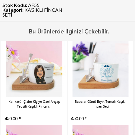
Stok Kodu:
AF55
Kategori:
KAŞIKLI FİNCAN
SETİ
Bu Ürünlerde İlginizi Çekebilir.
Karikatür Çizim Kişiye Özel Ahşap
Babalar Günü Bıyık Temalı Kaşıklı
Tepsili Kaşıklı Fincan...
fincan Seti
450.00
450.00
TL
TL