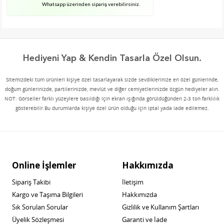
Whatsapp üzerinden sipariş verebilirsiniz.
Hediyeni Yap & Kendin Tasarla Özel Olsun.
Sitemizdeki tüm ürünleri kişiye özel tasarlayarak sizde sevdiklerinize en özel günlerinde,
doğum günlerinizde, partilerinizde, mevlüt ve diğer cemiyetlerinizde özgün hediyeler alın.
NOT: Görseller farklı yüzeylere basıldığı için ekran ışığında görüldüğünden 2-3 ton farklılık
gösterebilir.Bu durumlarda kişiye özel ürün olduğu için iptal yada iade edilemez.
Online İşlemler
Hakkımızda
Sipariş Takibi
İletişim
Kargo ve Taşıma Bilgileri
Hakkımızda
Sık Sorulan Sorular
Gizlilik ve Kullanım Şartları
Üyelik Sözleşmesi
Garanti ve İade