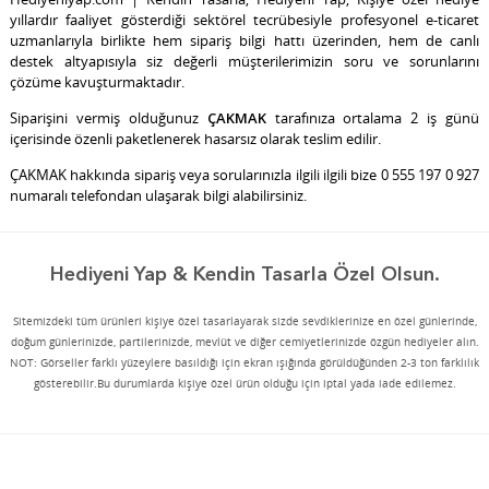
yıllardır faaliyet gösterdiği sektörel tecrübesiyle profesyonel e-ticaret
uzmanlarıyla birlikte hem sipariş bilgi hattı üzerinden, hem de canlı
destek altyapısıyla siz değerli müşterilerimizin soru ve sorunlarını
çözüme kavuşturmaktadır.
Siparişini vermiş olduğunuz
ÇAKMAK
tarafınıza ortalama 2 iş günü
içerisinde özenli paketlenerek hasarsız olarak teslim edilir.
ÇAKMAK
hakkında sipariş veya sorularınızla ilgili ilgili bize 0 555 197 0 927
numaralı telefondan ulaşarak bilgi alabilirsiniz.
Hediyeni Yap & Kendin Tasarla Özel Olsun.
Sitemizdeki tüm ürünleri kişiye özel tasarlayarak sizde sevdiklerinize en özel günlerinde,
doğum günlerinizde, partilerinizde, mevlüt ve diğer cemiyetlerinizde özgün hediyeler alın.
NOT: Görseller farklı yüzeylere basıldığı için ekran ışığında görüldüğünden 2-3 ton farklılık
gösterebilir.Bu durumlarda kişiye özel ürün olduğu için iptal yada iade edilemez.